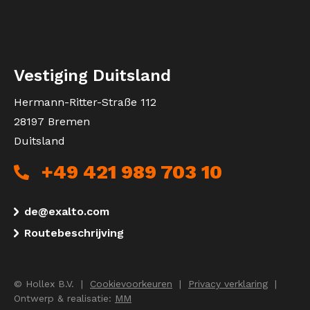
Vestiging Duitsland
Hermann-Ritter-Straße 112
28197 Bremen
Duitsland
+49 421 989 703 10
de@exalto.com
Routebeschrijving
© Hollex B.V. |
Cookievoorkeuren
|
Privacy verklaring
|
Ontwerp & realisatie:
MM