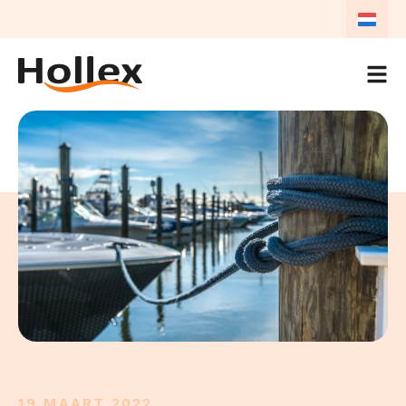
NL
NL
EN
19 MAART 2022